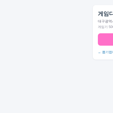
게임디
대구광역시
게임기 50
← 뽑기맵