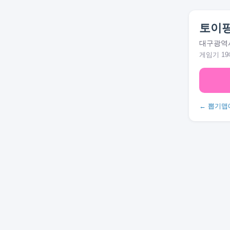
토이
대구광역시
게임기 19
← 뽑기맵