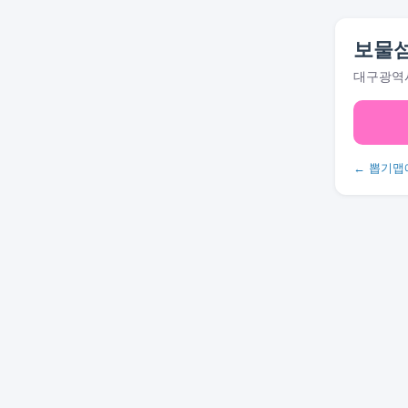
보물
대구광역시
← 뽑기맵