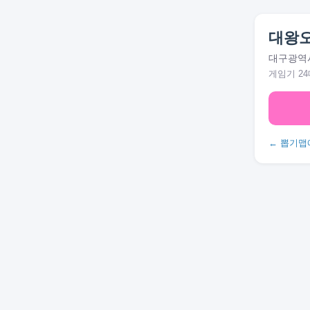
대왕
대구광역시
게임기 24
← 뽑기맵