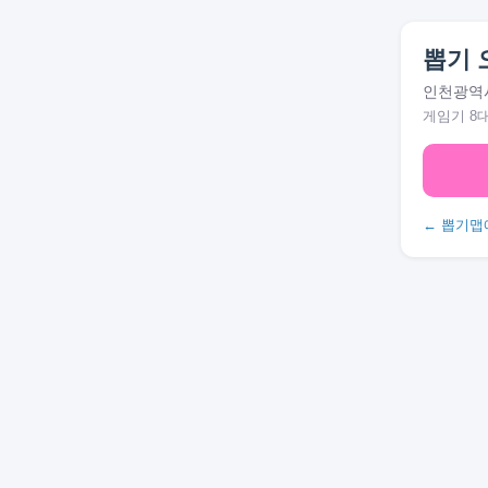
뽑기 
인천광역시
게임기 8
← 뽑기맵