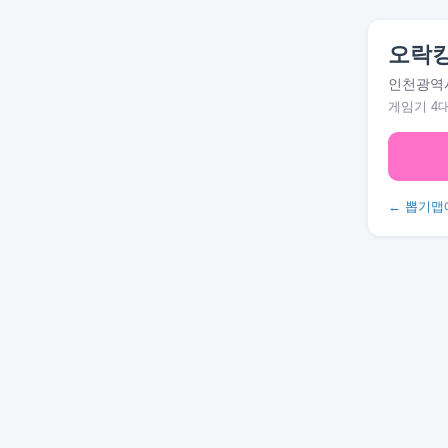
오락
인천광역시
게임기 4
← 뽑기맵