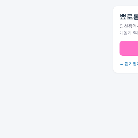
뾰로롱
인천광역시
게임기 8
← 뽑기맵