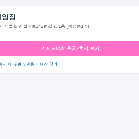
게임장
 제물포구 월미로242번길 7, 1층 (북성동1가)
대
📍 지도에서 위치·후기 보기
에서 내 주변 인형뽑기 매장 찾기