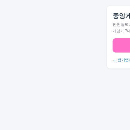
중앙
인천광역시
게임기 7
← 뽑기맵