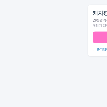
캐치팡
인천광역시
게임기 21
← 뽑기맵