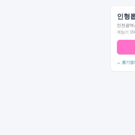
인형
인천광역시
게임기 15
← 뽑기맵