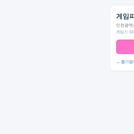
게임
인천광역시
게임기 31
← 뽑기맵