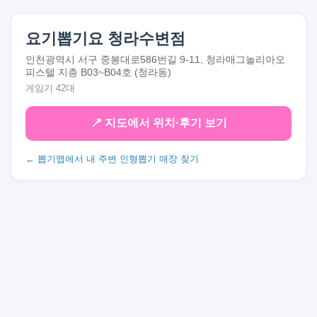
요기뽑기요 청라수변점
인천광역시 서구 중봉대로586번길 9-11, 청라매그놀리아오
피스텔 지층 B03~B04호 (청라동)
게임기 42대
📍 지도에서 위치·후기 보기
← 뽑기맵에서 내 주변 인형뽑기 매장 찾기