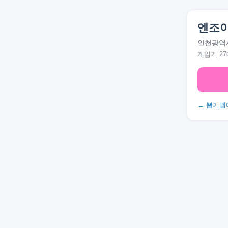
엔조
인천광역시
게임기 27
← 뽑기맵