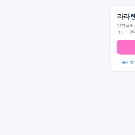
라라
인천광역시
게임기 26
← 뽑기맵