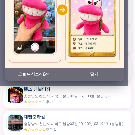
충청남도 천안시 서북구 검은들3길 45, 이노스위트(inno suite) 102호 (불당동)
★★★★★ 4.7
후기 49
픽스팟 불당점
충청남도 천안시 서북구 불당33길 47, 106호 (불당동)
★☆☆☆☆ 1
후기 1
쿠보 신불당점
충청남도 천안시 서북구 불당33길 35, 105호 (불당동)
오늘 다시보지않기
닫기
★★★☆☆ 2.5
후기 2
뽑스 신불당점
카드만들기
충청남도 천안시 서북구 불당33길 36, 103호 (불당동)
★☆☆☆☆ 1
후기 1
🧸
오늘뽑
💬 카톡대화방
대빵오락실
충청남도 천안시 서북구 불당33길 19, 102,103,104호 (불당동)
내위치
★☆☆☆☆ 1
후기 1
30m