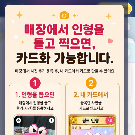
카카오 로그인
📲
랭킹
평점순
내 주변
즐겨찾기
사진
뽑스 천안 불당점
충청남도 천안시 서북구 검은들3길 60, 리치프라자 110호 (불당동)
후기
★★★★☆ 4.2
후기 33
카드
게임플렉스 불당동점
충청남도 천안시 서북구 검은들1길 7, 포인트프라자빌딩 104호 (불당동)
★★★☆☆ 2.5
후기 4
뽑기랜드