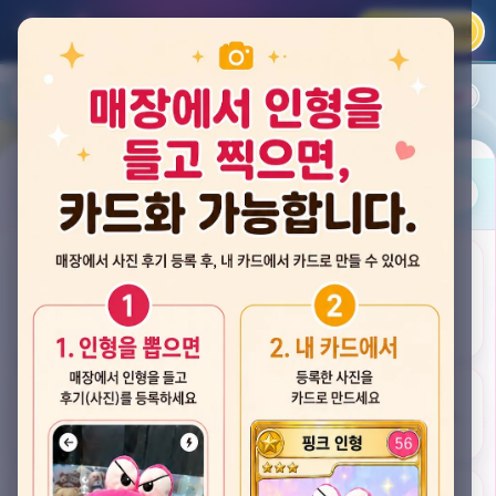
카카오 로그인
📲
랭킹
평점순
내 주변
즐겨찾기
사진
뽑스 천안 불당점
충청남도 천안시 서북구 검은들3길 60, 리치프라자 110호 (불당동)
후기
★★★★☆ 4.2
후기 33
카드
게임플렉스 불당동점
충청남도 천안시 서북구 검은들1길 7, 포인트프라자빌딩 104호 (불당동)
★★★☆☆ 2.5
후기 4
뽑기랜드