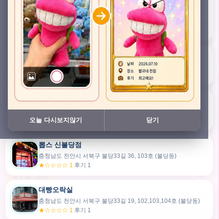
충청남도 천안시 서북구 검은들3길 45, 이노스위트(inno suite) 102호 (불당동)
★★★★★ 4.7
후기 47
픽스팟 불당점
충청남도 천안시 서북구 불당33길 47, 106호 (불당동)
★☆☆☆☆ 1
후기 1
쿠보 신불당점
충청남도 천안시 서북구 불당33길 35, 105호 (불당동)
오늘 다시보지않기
닫기
★★★☆☆ 2.5
후기 2
뽑스 신불당점
카드만들기
충청남도 천안시 서북구 불당33길 36, 103호 (불당동)
★☆☆☆☆ 1
후기 1
🧸
오늘뽑
💬 카톡대화방
대빵오락실
충청남도 천안시 서북구 불당33길 19, 102,103,104호 (불당동)
내위치
★☆☆☆☆ 1
후기 1
30m