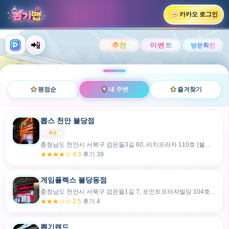
카카오 로그인
📲
랭킹
평점순
내 주변
즐겨찾기
사진
뽑스 천안 불당점
충청남도 천안시 서북구 검은들3길 60, 리치프라자 110호 (불당동)
후기
★★★★☆ 4.3
후기 39
카드
게임플렉스 불당동점
충청남도 천안시 서북구 검은들1길 7, 포인트프라자빌딩 104호 (불당동)
★★★☆☆ 2.5
후기 4
뽑기랜드