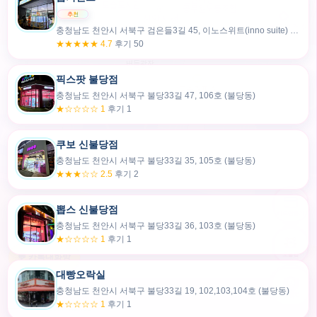
충청남도 천안시 서북구 검은들3길 45, 이노스위트(inno suite) 102호 (불당동)
★★★★★ 4.7
후기 50
픽스팟 불당점
충청남도 천안시 서북구 불당33길 47, 106호 (불당동)
★☆☆☆☆ 1
후기 1
쿠보 신불당점
충청남도 천안시 서북구 불당33길 35, 105호 (불당동)
★★★☆☆ 2.5
후기 2
뽑스 신불당점
카드만들기
충청남도 천안시 서북구 불당33길 36, 103호 (불당동)
★☆☆☆☆ 1
후기 1
🧸
오늘뽑
💬 카톡대화방
대빵오락실
충청남도 천안시 서북구 불당33길 19, 102,103,104호 (불당동)
내위치
★☆☆☆☆ 1
후기 1
30m