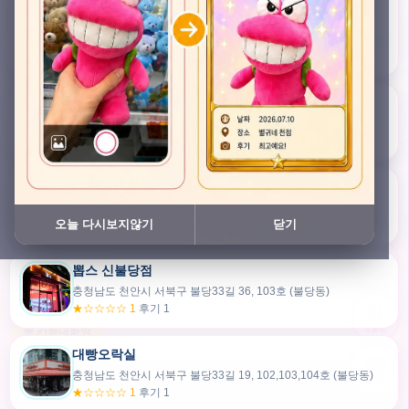
충청남도 천안시 서북구 검은들3길 45, 이노스위트(inno suite) 102호 (불당동)
★★★★★ 4.7
후기 49
픽스팟 불당점
충청남도 천안시 서북구 불당33길 47, 106호 (불당동)
★☆☆☆☆ 1
후기 1
쿠보 신불당점
충청남도 천안시 서북구 불당33길 35, 105호 (불당동)
오늘 다시보지않기
닫기
★★★☆☆ 2.5
후기 2
뽑스 신불당점
카드만들기
충청남도 천안시 서북구 불당33길 36, 103호 (불당동)
★☆☆☆☆ 1
후기 1
🧸
오늘뽑
💬 카톡대화방
대빵오락실
충청남도 천안시 서북구 불당33길 19, 102,103,104호 (불당동)
내위치
★☆☆☆☆ 1
후기 1
30m