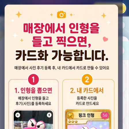
카카오 로그인
📲
랭킹
평점순
내 주변
즐겨찾기
사진
뽑스 천안 불당점
충청남도 천안시 서북구 검은들3길 60, 리치프라자 110호 (불당동)
후기
★★★★☆ 4.2
후기 33
카드
게임플렉스 불당동점
충청남도 천안시 서북구 검은들1길 7, 포인트프라자빌딩 104호 (불당동)
★★★☆☆ 2.5
후기 4
뽑기랜드