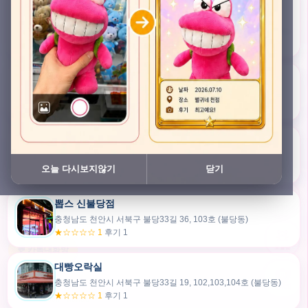
충청남도 천안시 서북구 검은들3길 45, 이노스위트(inno suite) 102호 (불당동)
★★★★★ 4.7
후기 47
픽스팟 불당점
충청남도 천안시 서북구 불당33길 47, 106호 (불당동)
★☆☆☆☆ 1
후기 1
쿠보 신불당점
충청남도 천안시 서북구 불당33길 35, 105호 (불당동)
오늘 다시보지않기
닫기
★★★☆☆ 2.5
후기 2
뽑스 신불당점
카드만들기
충청남도 천안시 서북구 불당33길 36, 103호 (불당동)
★☆☆☆☆ 1
후기 1
🧸
오늘뽑
💬 카톡대화방
대빵오락실
충청남도 천안시 서북구 불당33길 19, 102,103,104호 (불당동)
내위치
★☆☆☆☆ 1
후기 1
30m