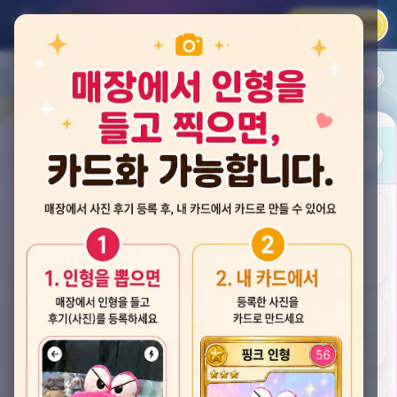
카카오 로그인
📲
랭킹
평점순
내 주변
즐겨찾기
사진
뽑스 천안 불당점
충청남도 천안시 서북구 검은들3길 60, 리치프라자 110호 (불당동)
후기
★★★★☆ 4.2
후기 33
카드
게임플렉스 불당동점
충청남도 천안시 서북구 검은들1길 7, 포인트프라자빌딩 104호 (불당동)
★★★☆☆ 2.5
후기 4
뽑기랜드