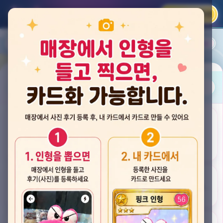
카카오 로그인
📲
랭킹
평점순
내 주변
즐겨찾기
사진
뽑스 천안 불당점
충청남도 천안시 서북구 검은들3길 60, 리치프라자 110호 (불당동)
후기
★★★★☆ 4.2
후기 33
카드
게임플렉스 불당동점
충청남도 천안시 서북구 검은들1길 7, 포인트프라자빌딩 104호 (불당동)
★★★☆☆ 2.5
후기 4
뽑기랜드