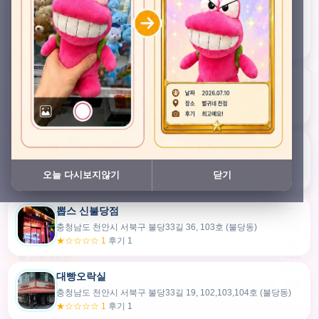
충청남도 천안시 서북구 검은들3길 45, 이노스위트(inno suite) 102호 (불당동)
★★★★★ 4.7
후기 47
픽스팟 불당점
충청남도 천안시 서북구 불당33길 47, 106호 (불당동)
★☆☆☆☆ 1
후기 1
쿠보 신불당점
충청남도 천안시 서북구 불당33길 35, 105호 (불당동)
오늘 다시보지않기
닫기
★★★☆☆ 2.5
후기 2
뽑스 신불당점
카드만들기
충청남도 천안시 서북구 불당33길 36, 103호 (불당동)
★☆☆☆☆ 1
후기 1
🧸
오늘뽑
💬 카톡대화방
대빵오락실
충청남도 천안시 서북구 불당33길 19, 102,103,104호 (불당동)
내위치
★☆☆☆☆ 1
후기 1
30m