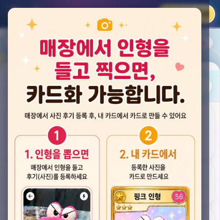
카카오 로그인
📲
랭킹
평점순
내 주변
즐겨찾기
사진
뽑스 천안 불당점
충청남도 천안시 서북구 검은들3길 60, 리치프라자 110호 (불당동)
후기
★★★★☆ 4.2
후기 33
카드
게임플렉스 불당동점
충청남도 천안시 서북구 검은들1길 7, 포인트프라자빌딩 104호 (불당동)
★★★☆☆ 2.5
후기 4
뽑기랜드