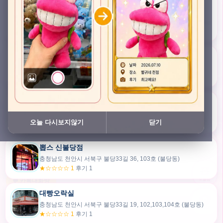
충청남도 천안시 서북구 검은들3길 45, 이노스위트(inno suite) 102호 (불당동)
★★★★★ 4.7
후기 47
픽스팟 불당점
충청남도 천안시 서북구 불당33길 47, 106호 (불당동)
★☆☆☆☆ 1
후기 1
쿠보 신불당점
충청남도 천안시 서북구 불당33길 35, 105호 (불당동)
오늘 다시보지않기
닫기
★★★☆☆ 2.5
후기 2
뽑스 신불당점
카드만들기
충청남도 천안시 서북구 불당33길 36, 103호 (불당동)
★☆☆☆☆ 1
후기 1
🧸
오늘뽑
💬 카톡대화방
대빵오락실
충청남도 천안시 서북구 불당33길 19, 102,103,104호 (불당동)
내위치
★☆☆☆☆ 1
후기 1
30m