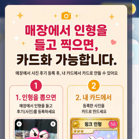
카카오 로그인
📲
랭킹
평점순
내 주변
즐겨찾기
사진
뽑스 천안 불당점
충청남도 천안시 서북구 검은들3길 60, 리치프라자 110호 (불당동)
후기
★★★★☆ 4.2
후기 33
카드
게임플렉스 불당동점
충청남도 천안시 서북구 검은들1길 7, 포인트프라자빌딩 104호 (불당동)
★★★☆☆ 2.5
후기 4
뽑기랜드