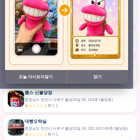
충청남도 천안시 서북구 검은들3길 45, 이노스위트(inno suite) 102호 (불당동)
★★★★★ 4.7
후기 49
픽스팟 불당점
충청남도 천안시 서북구 불당33길 47, 106호 (불당동)
★☆☆☆☆ 1
후기 1
쿠보 신불당점
충청남도 천안시 서북구 불당33길 35, 105호 (불당동)
오늘 다시보지않기
닫기
★★★☆☆ 2.5
후기 2
뽑스 신불당점
카드만들기
충청남도 천안시 서북구 불당33길 36, 103호 (불당동)
★☆☆☆☆ 1
후기 1
🧸
오늘뽑
💬 카톡대화방
대빵오락실
충청남도 천안시 서북구 불당33길 19, 102,103,104호 (불당동)
내위치
★☆☆☆☆ 1
후기 1
30m