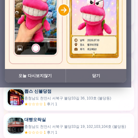
충청남도 천안시 서북구 검은들3길 45, 이노스위트(inno suite) 102호 (불당동)
★★★★★ 4.7
후기 49
픽스팟 불당점
충청남도 천안시 서북구 불당33길 47, 106호 (불당동)
★☆☆☆☆ 1
후기 1
쿠보 신불당점
충청남도 천안시 서북구 불당33길 35, 105호 (불당동)
오늘 다시보지않기
닫기
★★★☆☆ 2.5
후기 2
뽑스 신불당점
카드만들기
충청남도 천안시 서북구 불당33길 36, 103호 (불당동)
★☆☆☆☆ 1
후기 1
🧸
오늘뽑
💬 카톡대화방
대빵오락실
충청남도 천안시 서북구 불당33길 19, 102,103,104호 (불당동)
내위치
★☆☆☆☆ 1
후기 1
30m