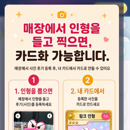
카카오 로그인
📲
랭킹
평점순
내 주변
즐겨찾기
사진
뽑스 천안 불당점
충청남도 천안시 서북구 검은들3길 60, 리치프라자 110호 (불당동)
후기
★★★★☆ 4.2
후기 33
카드
게임플렉스 불당동점
충청남도 천안시 서북구 검은들1길 7, 포인트프라자빌딩 104호 (불당동)
★★★☆☆ 2.5
후기 4
뽑기랜드