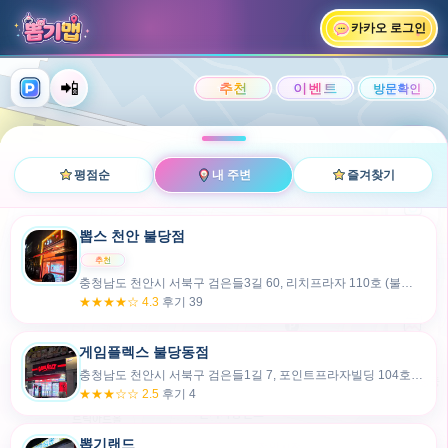
카카오 로그인
📲
랭킹
평점순
내 주변
즐겨찾기
사진
뽑스 천안 불당점
충청남도 천안시 서북구 검은들3길 60, 리치프라자 110호 (불당동)
후기
★★★★☆ 4.3
후기 39
카드
게임플렉스 불당동점
충청남도 천안시 서북구 검은들1길 7, 포인트프라자빌딩 104호 (불당동)
★★★☆☆ 2.5
후기 4
뽑기랜드