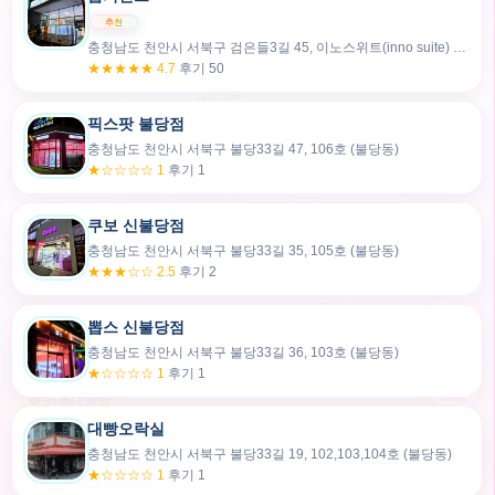
충청남도 천안시 서북구 검은들3길 45, 이노스위트(inno suite) 102호 (불당동)
★★★★★ 4.7
후기 50
픽스팟 불당점
충청남도 천안시 서북구 불당33길 47, 106호 (불당동)
★☆☆☆☆ 1
후기 1
쿠보 신불당점
충청남도 천안시 서북구 불당33길 35, 105호 (불당동)
★★★☆☆ 2.5
후기 2
뽑스 신불당점
카드만들기
충청남도 천안시 서북구 불당33길 36, 103호 (불당동)
★☆☆☆☆ 1
후기 1
🧸
오늘뽑
💬 카톡대화방
대빵오락실
충청남도 천안시 서북구 불당33길 19, 102,103,104호 (불당동)
내위치
★☆☆☆☆ 1
후기 1
30m