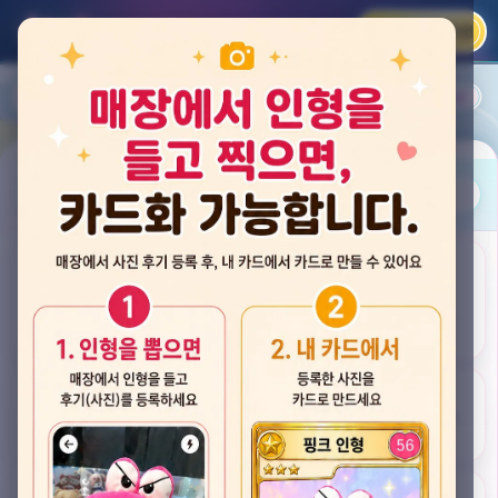
카카오 로그인
📲
랭킹
평점순
내 주변
즐겨찾기
사진
뽑스 천안 불당점
충청남도 천안시 서북구 검은들3길 60, 리치프라자 110호 (불당동)
후기
★★★★☆ 4.2
후기 33
카드
게임플렉스 불당동점
충청남도 천안시 서북구 검은들1길 7, 포인트프라자빌딩 104호 (불당동)
★★★☆☆ 2.5
후기 4
뽑기랜드