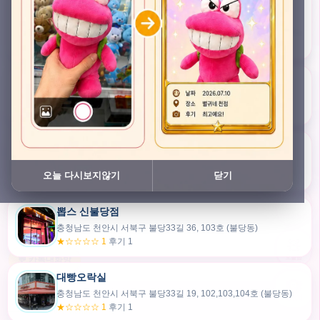
충청남도 천안시 서북구 검은들3길 45, 이노스위트(inno suite) 102호 (불당동)
★★★★★ 4.7
후기 49
픽스팟 불당점
충청남도 천안시 서북구 불당33길 47, 106호 (불당동)
★☆☆☆☆ 1
후기 1
쿠보 신불당점
충청남도 천안시 서북구 불당33길 35, 105호 (불당동)
오늘 다시보지않기
닫기
★★★☆☆ 2.5
후기 2
뽑스 신불당점
카드만들기
충청남도 천안시 서북구 불당33길 36, 103호 (불당동)
★☆☆☆☆ 1
후기 1
🧸
오늘뽑
💬 카톡대화방
대빵오락실
충청남도 천안시 서북구 불당33길 19, 102,103,104호 (불당동)
내위치
★☆☆☆☆ 1
후기 1
30m