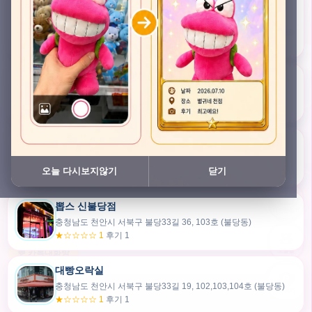
충청남도 천안시 서북구 검은들3길 45, 이노스위트(inno suite) 102호 (불당동)
★★★★★ 4.7
후기 49
픽스팟 불당점
충청남도 천안시 서북구 불당33길 47, 106호 (불당동)
★☆☆☆☆ 1
후기 1
쿠보 신불당점
충청남도 천안시 서북구 불당33길 35, 105호 (불당동)
오늘 다시보지않기
닫기
★★★☆☆ 2.5
후기 2
뽑스 신불당점
카드만들기
충청남도 천안시 서북구 불당33길 36, 103호 (불당동)
★☆☆☆☆ 1
후기 1
🧸
오늘뽑
💬 카톡대화방
대빵오락실
충청남도 천안시 서북구 불당33길 19, 102,103,104호 (불당동)
내위치
★☆☆☆☆ 1
후기 1
30m