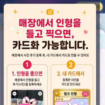
카카오 로그인
📲
랭킹
평점순
내 주변
즐겨찾기
사진
뽑스 천안 불당점
충청남도 천안시 서북구 검은들3길 60, 리치프라자 110호 (불당동)
후기
★★★★☆ 4.2
후기 33
카드
게임플렉스 불당동점
충청남도 천안시 서북구 검은들1길 7, 포인트프라자빌딩 104호 (불당동)
★★★☆☆ 2.5
후기 4
뽑기랜드