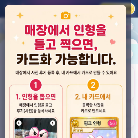
카카오 로그인
📲
랭킹
평점순
내 주변
즐겨찾기
사진
뽑스 천안 불당점
충청남도 천안시 서북구 검은들3길 60, 리치프라자 110호 (불당동)
후기
★★★★☆ 4.2
후기 33
카드
게임플렉스 불당동점
충청남도 천안시 서북구 검은들1길 7, 포인트프라자빌딩 104호 (불당동)
★★★☆☆ 2.5
후기 4
뽑기랜드