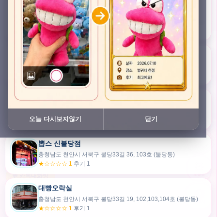
충청남도 천안시 서북구 검은들3길 45, 이노스위트(inno suite) 102호 (불당동)
★★★★★ 4.7
후기 49
픽스팟 불당점
충청남도 천안시 서북구 불당33길 47, 106호 (불당동)
★☆☆☆☆ 1
후기 1
쿠보 신불당점
충청남도 천안시 서북구 불당33길 35, 105호 (불당동)
오늘 다시보지않기
닫기
★★★☆☆ 2.5
후기 2
뽑스 신불당점
카드만들기
충청남도 천안시 서북구 불당33길 36, 103호 (불당동)
★☆☆☆☆ 1
후기 1
🧸
오늘뽑
💬 카톡대화방
대빵오락실
충청남도 천안시 서북구 불당33길 19, 102,103,104호 (불당동)
내위치
★☆☆☆☆ 1
후기 1
30m