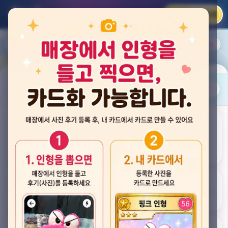
카카오 로그인
📲
랭킹
평점순
내 주변
즐겨찾기
사진
뽑스 천안 불당점
충청남도 천안시 서북구 검은들3길 60, 리치프라자 110호 (불당동)
후기
★★★★☆ 4.2
후기 33
카드
게임플렉스 불당동점
충청남도 천안시 서북구 검은들1길 7, 포인트프라자빌딩 104호 (불당동)
★★★☆☆ 2.5
후기 4
뽑기랜드