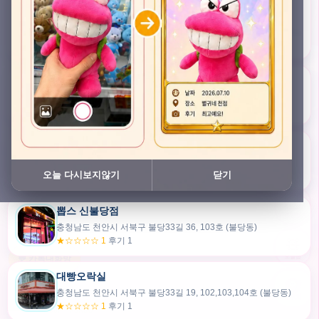
충청남도 천안시 서북구 검은들3길 45, 이노스위트(inno suite) 102호 (불당동)
★★★★★ 4.7
후기 49
픽스팟 불당점
충청남도 천안시 서북구 불당33길 47, 106호 (불당동)
★☆☆☆☆ 1
후기 1
쿠보 신불당점
충청남도 천안시 서북구 불당33길 35, 105호 (불당동)
오늘 다시보지않기
닫기
★★★☆☆ 2.5
후기 2
뽑스 신불당점
카드만들기
충청남도 천안시 서북구 불당33길 36, 103호 (불당동)
★☆☆☆☆ 1
후기 1
🧸
오늘뽑
💬 카톡대화방
대빵오락실
충청남도 천안시 서북구 불당33길 19, 102,103,104호 (불당동)
내위치
★☆☆☆☆ 1
후기 1
30m