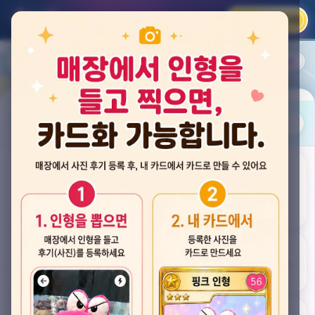
카카오 로그인
📲
랭킹
평점순
내 주변
즐겨찾기
사진
뽑스 천안 불당점
충청남도 천안시 서북구 검은들3길 60, 리치프라자 110호 (불당동)
후기
★★★★☆ 4.2
후기 33
카드
게임플렉스 불당동점
충청남도 천안시 서북구 검은들1길 7, 포인트프라자빌딩 104호 (불당동)
★★★☆☆ 2.5
후기 4
뽑기랜드