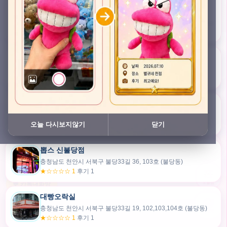
충청남도 천안시 서북구 검은들3길 45, 이노스위트(inno suite) 102호 (불당동)
★★★★★ 4.7
후기 47
픽스팟 불당점
충청남도 천안시 서북구 불당33길 47, 106호 (불당동)
★☆☆☆☆ 1
후기 1
쿠보 신불당점
충청남도 천안시 서북구 불당33길 35, 105호 (불당동)
오늘 다시보지않기
닫기
★★★☆☆ 2.5
후기 2
뽑스 신불당점
카드만들기
충청남도 천안시 서북구 불당33길 36, 103호 (불당동)
★☆☆☆☆ 1
후기 1
🧸
오늘뽑
💬 카톡대화방
대빵오락실
충청남도 천안시 서북구 불당33길 19, 102,103,104호 (불당동)
내위치
★☆☆☆☆ 1
후기 1
30m