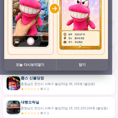
충청남도 천안시 서북구 검은들3길 45, 이노스위트(inno suite) 102호 (불당동)
★★★★★ 4.7
후기 47
픽스팟 불당점
충청남도 천안시 서북구 불당33길 47, 106호 (불당동)
★☆☆☆☆ 1
후기 1
쿠보 신불당점
충청남도 천안시 서북구 불당33길 35, 105호 (불당동)
오늘 다시보지않기
닫기
★★★☆☆ 2.5
후기 2
뽑스 신불당점
카드만들기
충청남도 천안시 서북구 불당33길 36, 103호 (불당동)
★☆☆☆☆ 1
후기 1
🧸
오늘뽑
💬 카톡대화방
대빵오락실
충청남도 천안시 서북구 불당33길 19, 102,103,104호 (불당동)
내위치
★☆☆☆☆ 1
후기 1
30m