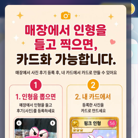
카카오 로그인
📲
랭킹
평점순
내 주변
즐겨찾기
사진
뽑스 천안 불당점
충청남도 천안시 서북구 검은들3길 60, 리치프라자 110호 (불당동)
후기
★★★★☆ 4.2
후기 33
카드
게임플렉스 불당동점
충청남도 천안시 서북구 검은들1길 7, 포인트프라자빌딩 104호 (불당동)
★★★☆☆ 2.5
후기 4
뽑기랜드