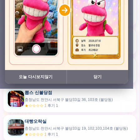
충청남도 천안시 서북구 검은들3길 45, 이노스위트(inno suite) 102호 (불당동)
★★★★★ 4.7
후기 47
픽스팟 불당점
충청남도 천안시 서북구 불당33길 47, 106호 (불당동)
★☆☆☆☆ 1
후기 1
쿠보 신불당점
충청남도 천안시 서북구 불당33길 35, 105호 (불당동)
오늘 다시보지않기
닫기
★★★☆☆ 2.5
후기 2
뽑스 신불당점
카드만들기
충청남도 천안시 서북구 불당33길 36, 103호 (불당동)
★☆☆☆☆ 1
후기 1
🧸
오늘뽑
💬 카톡대화방
대빵오락실
충청남도 천안시 서북구 불당33길 19, 102,103,104호 (불당동)
내위치
★☆☆☆☆ 1
후기 1
30m