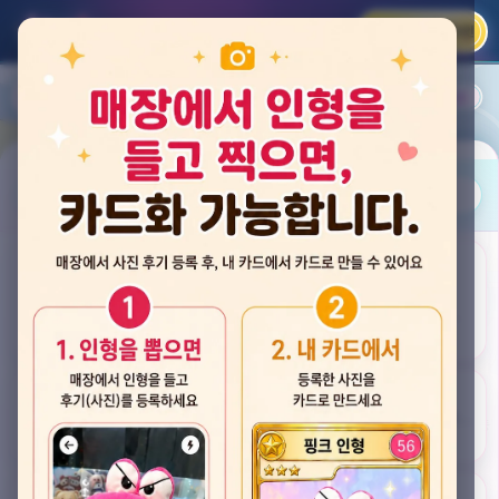
카카오 로그인
📲
랭킹
평점순
내 주변
즐겨찾기
사진
뽑스 천안 불당점
충청남도 천안시 서북구 검은들3길 60, 리치프라자 110호 (불당동)
후기
★★★★☆ 4.2
후기 33
카드
게임플렉스 불당동점
충청남도 천안시 서북구 검은들1길 7, 포인트프라자빌딩 104호 (불당동)
★★★☆☆ 2.5
후기 4
뽑기랜드