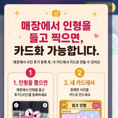
카카오 로그인
📲
랭킹
평점순
내 주변
즐겨찾기
사진
뽑스 천안 불당점
충청남도 천안시 서북구 검은들3길 60, 리치프라자 110호 (불당동)
후기
★★★★☆ 4.2
후기 33
카드
게임플렉스 불당동점
충청남도 천안시 서북구 검은들1길 7, 포인트프라자빌딩 104호 (불당동)
★★★☆☆ 2.5
후기 4
뽑기랜드