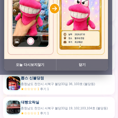
충청남도 천안시 서북구 검은들3길 45, 이노스위트(inno suite) 102호 (불당동)
★★★★★ 4.7
후기 47
픽스팟 불당점
충청남도 천안시 서북구 불당33길 47, 106호 (불당동)
★☆☆☆☆ 1
후기 1
쿠보 신불당점
충청남도 천안시 서북구 불당33길 35, 105호 (불당동)
오늘 다시보지않기
닫기
★★★☆☆ 2.5
후기 2
뽑스 신불당점
카드만들기
충청남도 천안시 서북구 불당33길 36, 103호 (불당동)
★☆☆☆☆ 1
후기 1
🧸
오늘뽑
💬 카톡대화방
대빵오락실
충청남도 천안시 서북구 불당33길 19, 102,103,104호 (불당동)
내위치
★☆☆☆☆ 1
후기 1
30m