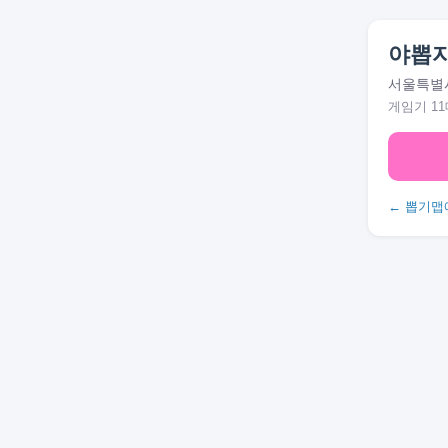
야뽑
서울특별시
게임기 11
← 뽑기맵