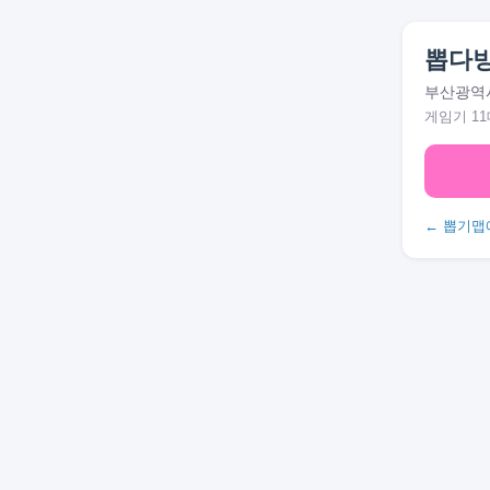
뽑다
부산광역시
게임기 11
← 뽑기맵