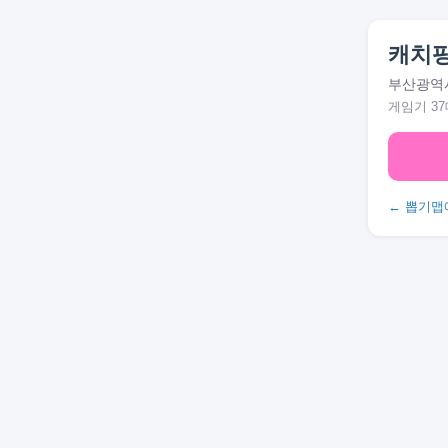
캐치팡
부산광역시
게임기 37
← 뽑기맵