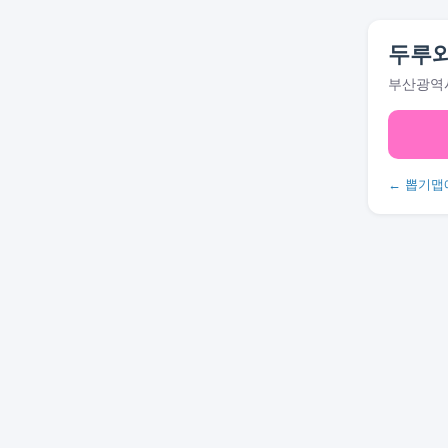
두루와
부산광역시
← 뽑기맵