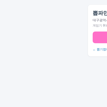
뽑파
대구광역시
게임기 8
← 뽑기맵