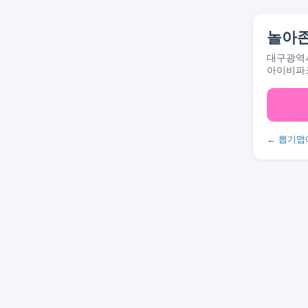
놀아
대구광역시
아이비파크
← 뽑기맵