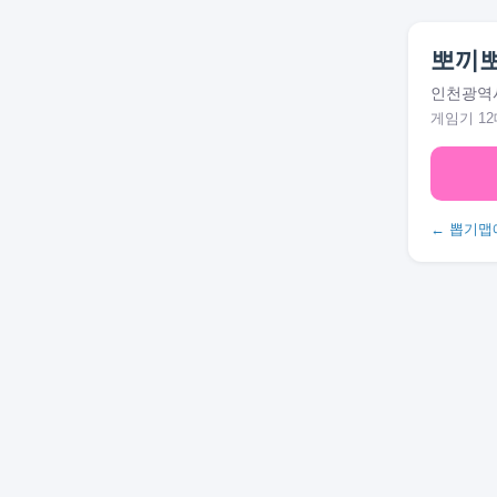
뽀끼
인천광역시
게임기 12
← 뽑기맵