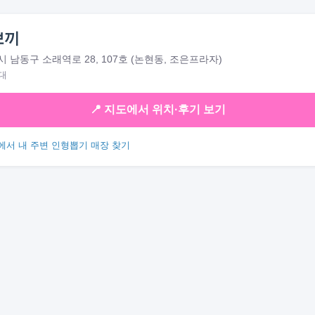
뽀끼
 남동구 소래역로 28, 107호 (논현동, 조은프라자)
대
📍 지도에서 위치·후기 보기
에서 내 주변 인형뽑기 매장 찾기