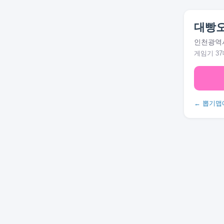
대빵
인천광역시
게임기 37
← 뽑기맵