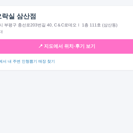
오락실 삼산점
 부평구 충선로203번길 40, C＆C로데오Ⅰ 1층 111호 (삼산동)
대
📍 지도에서 위치·후기 보기
에서 내 주변 인형뽑기 매장 찾기