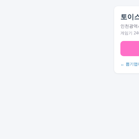
토이
인천광역시
게임기 24
← 뽑기맵