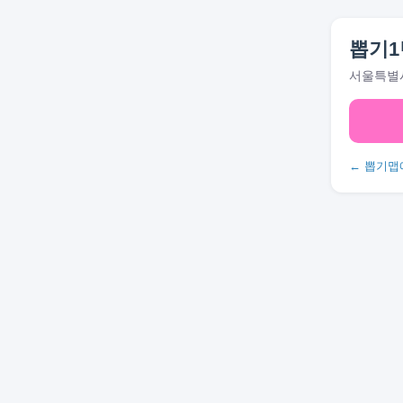
뽑기1
서울특별시
← 뽑기맵