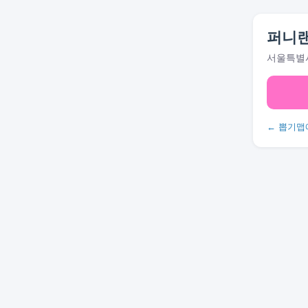
퍼니
서울특별시
← 뽑기맵