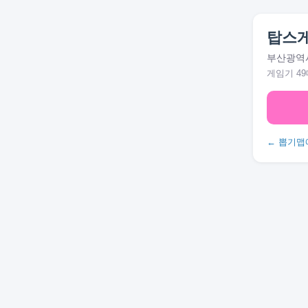
탑스
부산광역시 
게임기 49
← 뽑기맵