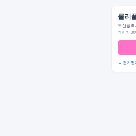
롤리
부산광역시
게임기 30
← 뽑기맵