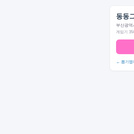
동동
부산광역시
게임기 35
← 뽑기맵