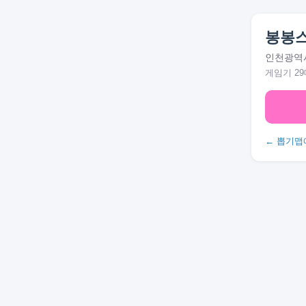
봉봉
인천광역시 
게임기 29
← 뽑기맵